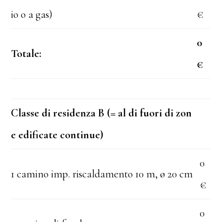
io o a gas)
€
0
Totale:
€
Classe di residenza B (= al di fuori di zon
e edificate continue)
0
1 camino imp. riscaldamento 10 m, ø 20 cm
€
0