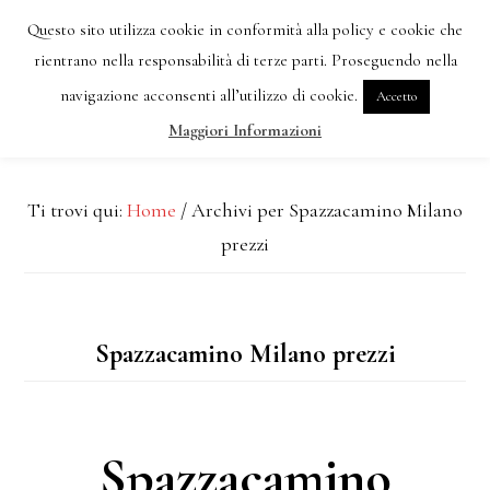
Passa
Passa
Questo sito utilizza cookie in conformità alla policy e cookie che
al
alla
rientrano nella responsabilità di terze parti. Proseguendo nella
navigazione acconsenti all’utilizzo di cookie.
Accetto
contenuto
barra
MENU
Maggiori Informazioni
principale
laterale
primaria
Ti trovi qui:
Home
/
Archivi per Spazzacamino Milano
prezzi
Spazzacamino Milano prezzi
Spazzacamino