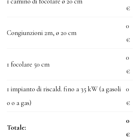
1 camino di focolare ø 20 cm
€
0
Congiunzioni 2m, ø 20 cm
€
0
1 focolare 50 cm
€
1 impianto di riscald. fino a 35 kW (a gasoli
0
o o a gas)
€
0
Totale:
€